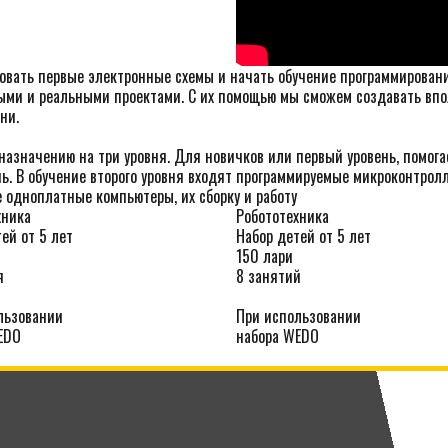
овать первые электронные схемы и начать обучение программированию
ыми и реальными проектами. С их помощью мы сможем создавать вп
ни.
назначению на три уровня. Для новичков или первый уровень, помог
ь. В обучение второго уровня входят программируемые микроконтрол
 одноплатные компьютеры, их сборку и работу
хника
Робототехника
ей от 5 лет
Набор детей от 5 лет
150 лари
я
8 занятий
льзовании
При использовании
EDO
набора WEDO